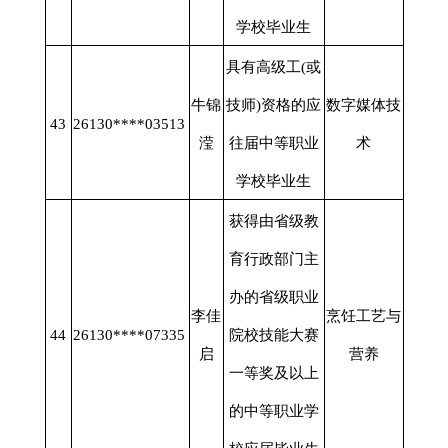
学校毕业生
具有高级工
(或
牛锦
技师)资格的应
数字媒体技
43
26130****03513
滢
往届中等职业
术
学校毕业生
获得由省级教
育行政部门主
办的省级职业
李佳
烹饪工艺与
44
26130****07335
院校技能大赛
启
营养
一等奖及以上
的中等职业学